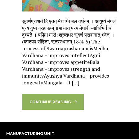
सुवर्णप्राशनं हि एतत् मेधाग्नि बल वर्धनम् । आयुष्यं मंगलं
पुण्यं वृष्यं ग्रहापहम् ॥मासात् परम मेधावी व्याधिभिर्न च
दृश्यते । षड्भि मासै: श्रुतधर सुवर्ण प्राशनात् भवेत् ॥
(काश्यप संहिता, सूत्रस्थानम् 18/4-5) The
process of Swarnaprashanam isMedha
Vardhana – improves intellectAgni
Vardhana – improves appetiteBala
Vardhana – improves strength and
immunityAyushya Vardhana – provides
longevityMangala – it […]
CONTINUE READING
MANUFACTURING UNIT